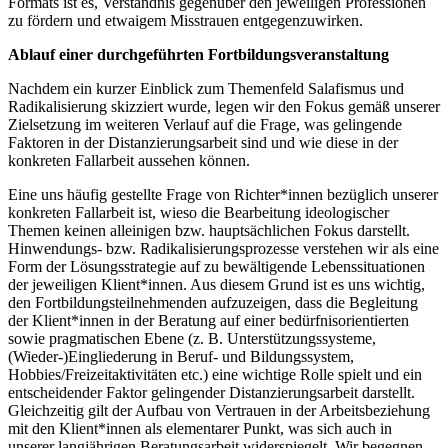
Formats ist es, Verständnis gegenüber den jeweiligen Professionen
zu fördern und etwaigem Misstrauen entgegenzuwirken.
Ablauf einer durchgeführten Fortbildungsveranstaltung
Nachdem ein kurzer Einblick zum Themenfeld Salafismus und
Radikalisierung skizziert wurde, legen wir den Fokus gemäß unserer
Zielsetzung im weiteren Verlauf auf die Frage, was gelingende
Faktoren in der Distanzierungsarbeit sind und wie diese in der
konkreten Fallarbeit aussehen können.
Eine uns häufig gestellte Frage von Richter*innen bezüglich unserer
konkreten Fallarbeit ist, wieso die Bearbeitung ideologischer
Themen keinen alleinigen bzw. hauptsächlichen Fokus darstellt.
Hinwendungs- bzw. Radikalisierungsprozesse verstehen wir als eine
Form der Lösungsstrategie auf zu bewältigende Lebenssituationen
der jeweiligen Klient*innen. Aus diesem Grund ist es uns wichtig,
den Fortbildungsteilnehmenden aufzuzeigen, dass die Begleitung
der Klient*innen in der Beratung auf einer bedürfnisorientierten
sowie pragmatischen Ebene (z. B. Unterstützungssysteme,
(Wieder-)Eingliederung in Beruf- und Bildungssystem,
Hobbies/Freizeitaktivitäten etc.) eine wichtige Rolle spielt und ein
entscheidender Faktor gelingender Distanzierungsarbeit darstellt.
Gleichzeitig gilt der Aufbau von Vertrauen in der Arbeitsbeziehung
mit den Klient*innen als elementarer Punkt, was sich auch in
unserer langjährigen Beratungsarbeit widerspiegelt. Wir begegnen