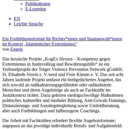
Publikationen
E-Learning
EN
Leichte Sprache
Ein Fortbildungsformat für Richter*innen und Staatsanwält*innen
im Kontext „Islamistischer Extremismus“
von
Engels
Das hessische Projekt „KogEx Hessen – Kompetenz gegen
Extremismus in Justizvollzug und Bewährungshilfe“ ist ein
Verbundprojekt der Träger Violence Prevention Network gGmbH,
St. Elisabeth-Verein e. V./seed und Freie Künste e. V. Das seit acht
Jahren laufende Projekt umfasst ein breitgefächertes Angebot, das
sich sowohl an radikalisierungsgefährdete oder radikalisierte
Menschen und deren Angehörige als auch an Fachkräfte im
Justizkontext richtet. Dazu gehören niedrigschwellige Maßnahmen
politischer, kultureller und medialer Bildung, Anti-Gewalt-Trainings,
Distanzierungs- und Ausstiegsbegleitung sowie Umfeldberatung,
aber auch Fortbildungen und fallbezogene Coachings.
Die Arbeit mit Fachkräften erfordert flexible Angebotsformate;
angepasst an das jeweilige individuelle Berufs- und Aufgabenfeld: