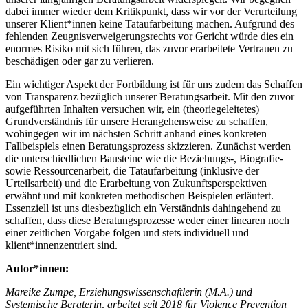
dabei immer wieder dem Kritikpunkt, dass wir vor der Verurteilung
unserer Klient*innen keine Tataufarbeitung machen. Aufgrund des
fehlenden Zeugnisverweigerungsrechts vor Gericht würde dies ein
enormes Risiko mit sich führen, das zuvor erarbeitete Vertrauen zu
beschädigen oder gar zu verlieren.
Ein wichtiger Aspekt der Fortbildung ist für uns zudem das Schaffen
von Transparenz bezüglich unserer Beratungsarbeit. Mit den zuvor
aufgeführten Inhalten versuchen wir, ein (theoriegeleitetes)
Grundverständnis für unsere Herangehensweise zu schaffen,
wohingegen wir im nächsten Schritt anhand eines konkreten
Fallbeispiels einen Beratungsprozess skizzieren. Zunächst werden
die unterschiedlichen Bausteine wie die Beziehungs-, Biografie-
sowie Ressourcenarbeit, die Tataufarbeitung (inklusive der
Urteilsarbeit) und die Erarbeitung von Zukunftsperspektiven
erwähnt und mit konkreten methodischen Beispielen erläutert.
Essenziell ist uns diesbezüglich ein Verständnis dahingehend zu
schaffen, dass diese Beratungsprozesse weder einer linearen noch
einer zeitlichen Vorgabe folgen und stets individuell und
klient*innenzentriert sind.
Autor*innen:
Mareike Zumpe, Erziehungswissenschaftlerin (M.A.) und
Systemische Beraterin, arbeitet seit 2018 für Violence Prevention