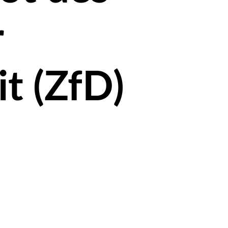
r
t (ZfD)