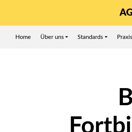
AG
Home
Über uns
Standards
Praxi
B
Fortb