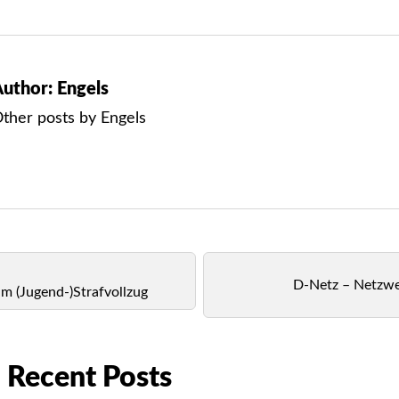
uthor: Engels
ther posts by
Engels
D-Netz – Netzwer
m (Jugend-)Strafvollzug
Recent Posts