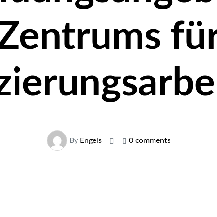
Zentrums fü
zierungsarbei
By
Engels
0 comments