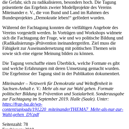
die Gefahr, sich
zu radikalisieren, besonders hoch. Die Tagung
präsentierte das Ergebnis zweier Modellprojekte
des Vereins
Miteinander e. V., die von Bund und Land im Rahmen des
Bundesprojektes „Demokratie
leben!“ gefördert wurden.
Während der Fachtagung konnten die vielfältigen Angebote des
Vereins vorgestellt werden. In
Vorträgen und Workshops widmete
sich die Fachtagung der Frage, wie und wo politische Bil
dung und
(Radikalisierungs-)Prävention ineinandergreifen. Ziel muss die
Fähigkeit zur Ausein
andersetzung mit politischen Themen sein
sowie sich eine eigene Meinung bilden zu können.
Die Tagung verschaffte einen Überblick, welche Formate es gibt
und welche Erfahrungen mit
deren Umsetzung gemacht wurden.
Die Ergebnisse der Tagung sind in der Publikation dokumentiert.
Miteinander – Netzwerk für Demokratie und Weltoffenheit in
Sachsen-Anhalt e. V.: Mehr als nur zur Wahl gehen.
Formate
politischer Bildung in
Prävention und Sozialarbeit.
Sonderausgabe
zur Fachtagung im September 2019. Halle (Saale). Unter:
https://frap-lsa.de/wp-
content/uploads/191220_miteinanderTHEMA7_Mehr-als-nur-zur-
Wahl-gehen_DV.pdf
Seitenzahl:
78