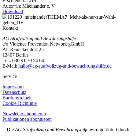
Erschienen:
2019
Autor*in:
Miteinander e. V.
Download
Kontakt
AG Strafvollzug und Bewährungshilfe
c/o Violence Prevention Network gGmbH
Alt-Reinickendorf 25
13407 Berlin
Tel.: 030 91 70 54 64
E-Mail:
hallo@ag-strafvollzug-und-bewaehrungshilfe.de
Service
Impressum
Datenschutz
Barrierefreiheit
Cookie-Richtlinie
Newsletter abonnieren
Publikationen abonnieren
Die
AG Strafvollzug und Bewährungshilfe
wird gefördert durch: