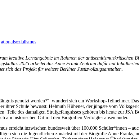
Nationalsozialismus
um kreative Lernangebote im Rahmen der antisemitismuskritischen Bil
gskultur. 2025 arbeitet das Anne Frank Zentrum dafür mit Inhaftierte
sich das Projekt für weitere Berliner Justizvollzugsanstalten.
Gefängnis genutzt werden?“, wundert sich ein Workshop-Teilnehmer. Das
r ihrer Schule bewusst: Helmuth Hübener, der jüngste vom Volksgerich
en. Teile des damaligen Strafgefängnisses gehören bis heute zur JSA 
ch am historischen Ort mit den Biografien Verfolgter auseinander.
mus erreicht inzwischen bundesweit über 100.000 Schüler*innen – auc
ftigen sich die Jugendlichen zunächst mit der Biografie Anne Franks,