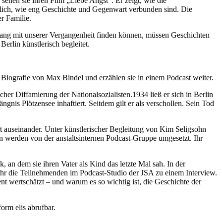
ehen sie ihren Film „Liebe Angst“. Er zeigt, wie die
utlich, wie eng Geschichte und Gegenwart verbunden sind. Die
r Familie.
gang mit unserer Vergangenheit finden können, müssen Geschichten
erlin künstlerisch begleitet.
 Biografie von Max Bindel und erzählen sie in einem Podcast weiter.
er Diffamierung der Nationalsozialisten.1934 ließ er sich in Berlin
gnis Plötzensee inhaftiert. Seitdem gilt er als verschollen. Sein Tod
t auseinander. Unter künstlerischer Begleitung von Kim Seligsohn
 werden von der anstaltsinternen Podcast-Gruppe umgesetzt. Ihr
 an dem sie ihren Vater als Kind das letzte Mal sah. In der
ihr die Teilnehmenden im Podcast-Studio der JSA zu einem Interview.
nt wertschätzt – und warum es so wichtig ist, die Geschichte der
orm elis abrufbar.