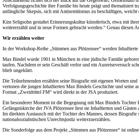
Anschließend richtet sich der Blick auf die Gegenwart: Gemeinsam mi
Verfolgungsgeschichte ihre Familie bis heute prägt und thematisiert
anfängliche Skepsis, sich mit Antisemitismus zu beschäftigen, weicht
Kim Seligsohn gestaltet Erinnerungskultur künstlerisch, etwa mit i
weitererzählt und in neue Formen gebracht werden.“ Genau diesen Ansa
Wir erzählen weiter
In der Workshop-Reihe „Stimmen aus Plötzensee“ werden Inhaftierte se
Max Bindel wurde 1901 in München in eine jüdische Familie geboren. S
taufen. Nachdem er sein Geschäft verlor und ein Ausreiseversuch scheit
blieb ungeklärt.
Die Teilnehmenden erzählen seine Biografie mit eigenen Worten und 
vertonen die jungen Inhaftierten Max Bindels Geschichte und seine 
Format „Zweidrittel FM“ wird direkt in der JSA produziert.
Ein besonderer Moment ist die Begegnung mit Max Bindels Tochter Irene
Gefängniskirche der JVA Plötzensee liest sie Inhaftierten und Gäste
Im direkten Austausch mit der Tochter des Mannes, dessen Biografie s
nationalsozialistischen Unrechtsjustiz weiterzuerzählen.
Die Sonderfolge aus dem Projekt „Stimmen aus Plötzensee“ ist online u