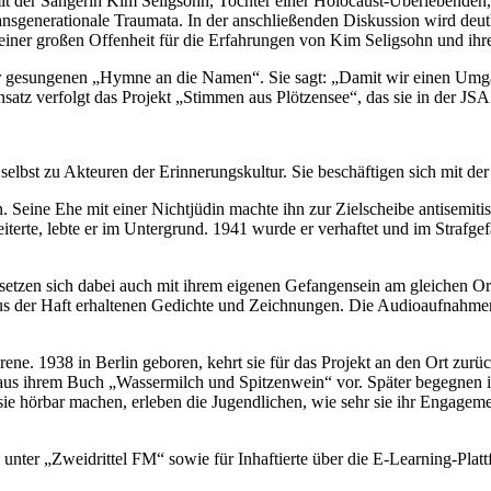
t der Sängerin Kim Seligsohn, Tochter einer Holocaust-Überlebenden, s
 transgenerationale Traumata. In der anschließenden Diskussion wird de
 einer großen Offenheit für die Erfahrungen von Kim Seligsohn und ihre
hrer gesungenen „Hymne an die Namen“. Sie sagt: „Damit wir einen Um
tz verfolgt das Projekt „Stimmen aus Plötzensee“, das sie in der JSA B
lbst zu Akteuren der Erinnerungskultur. Sie beschäftigen sich mit der
eine Ehe mit einer Nichtjüdin machte ihn zur Zielscheibe antisemitisch
erte, lebte er im Untergrund. 1941 wurde er verhaftet und im Strafgefän
setzen sich dabei auch mit ihrem eigenen Gefangensein am gleichen Or
aus der Haft erhaltenen Gedichte und Zeichnungen. Die Audioaufnahmen
. 1938 in Berlin geboren, kehrt sie für das Projekt an den Ort zurück,
n aus ihrem Buch „Wassermilch und Spitzenwein“ vor. Später begegnen 
ie hörbar machen, erleben die Jugendlichen, wie sehr sie ihr Engageme
nter „Zweidrittel FM“ sowie für Inhaftierte über die E-Learning-Plattf